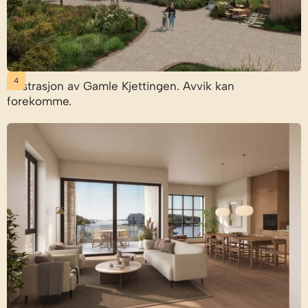
4
Illustrasjon av Gamle Kjettingen. Avvik kan
forekomme.