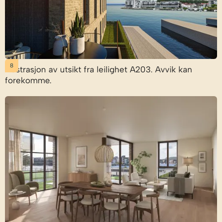
8
Illustrasjon av utsikt fra leilighet A203. Avvik kan
forekomme.