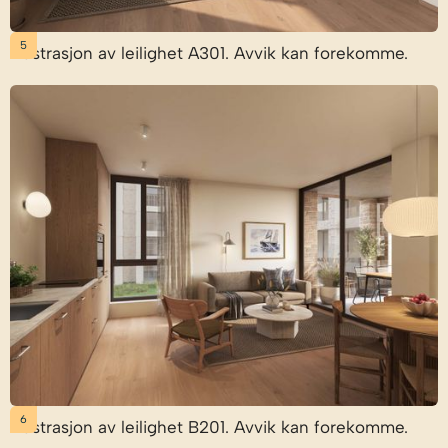
5
Illustrasjon av leilighet A301. Avvik kan forekomme.
6
Illustrasjon av leilighet B201. Avvik kan forekomme.